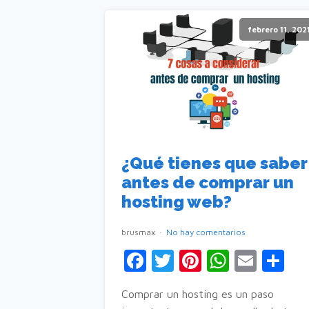
febrero 11, 202
¿Qué tienes que saber
antes de comprar un
hosting web?
brusmax
No hay comentarios
Facebook
Twitter
Pinterest
WhatsA
Emai
Co
Comprar un hosting es un paso