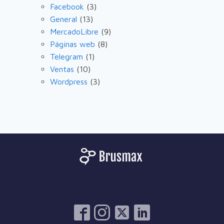
Facebook
(3)
General
(13)
MercadoLibre
(9)
Páginas web
(8)
Telegram
(1)
Ventas
(10)
Wordpress
(3)