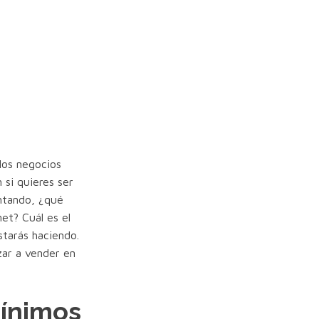
 los negocios
 si quieres ser
ntando, ¿qué
et? Cuál es el
starás haciendo.
zar a vender en
Mínimos