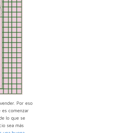
 vender. Por eso
te es comenzar
de lo que se
cio sea más
r una buena