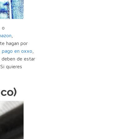
y
o
azon
,
 te hagan por
e
pago en oxxo
,
 deben de estar
Si quieres
ico)