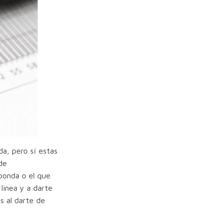
da, pero sí estas
de
ponda o el que
linea y a darte
s al darte de