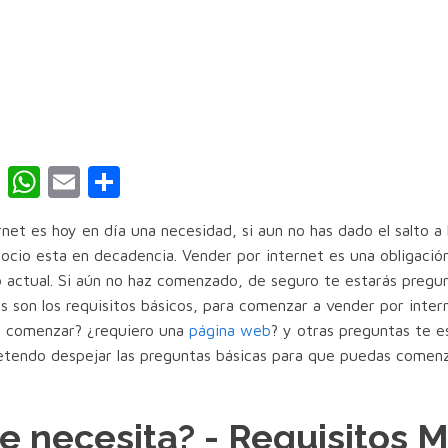
book
itter
Pinterest
WhatsApp
Email
Compartir
net es hoy en día una necesidad, si aun no has dado el salto a
gocio esta en decadencia. Vender por internet es una obligación
 actual. Si aún no haz comenzado, de seguro te estarás pregu
s son los requisitos básicos, para comenzar a vender por intern
a comenzar? ¿requiero una
página web
? y otras preguntas te e
etendo despejar las preguntas básicas para que puedas comen
e necesita? - Requisitos 